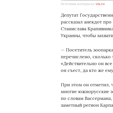
Источник материала:
vm.ru
Депутат Государственн
рассказал анекдот про 
Станислава Крапивника
Украины, чтобы захвати
— Посетитель зоопарка
перечислено, сколько т
«Действительно он все 
он съест, да кто же ем
При этом он отметил, 
многие южнорусские зе
по словам Вассермана
заметный регион Карпат