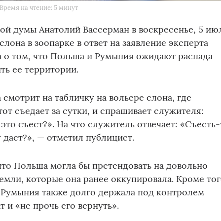
Время на чтение: 5 минут
ой думы Анатолий Вассерман в воскресенье, 5 ию
слона в зоопарке в ответ на заявление эксперта
 о том, что Польша и Румыния ожидают распада
ть ее территории.
 смотрит на табличку на вольере слона, где
от съедает за сутки, и спрашивает служителя:
это съест?». На что служитель отвечает: «Съесть-
у даст?», — отметил публицист.
что Польша могла бы претендовать на довольно
мли, которые она ранее оккупировала. Кроме тог
, Румыния также долго держала под контролем
 и «не прочь его вернуть».