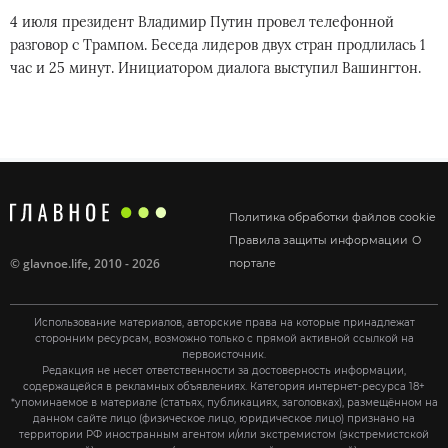
4 июля президент Владимир Путин провел телефонной
разговор с Трампом. Беседа лидеров двух стран продлилась 1
час и 25 минут. Инициатором диалога выступил Вашингтон.
Политика обработки файлов cookie
Правила защиты информации
О
©
glavnoe.life
, 2010 - 2026
портале
Использование материалов, авторские права на которые принадлежат
сторонним ресурсам, возможно только с прямой активной ссылкой на
первоисточник.
Редакция не несет ответственности за достоверность информации,
содержащейся в рекламных объявлениях. Категория интернет-ресурса 18+
*упоминаемое в материале (статьях, публикациях, заголовках), размещённом на
данном сайте лицо (физическое лицо, юридическое лицо) признано на
территории РФ иностранным агентом и/или экстремистом (экстремистской