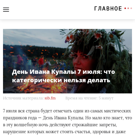
День Ивана Купалы 7 июля: что
категорически нельзя делать
Источник материала:
sib.fm
Время на чтение: 5 минут
7 июля вся страна будет отмечать один из самых мистических
праздников года — День Ивана Купалы. Но мало кто знает, что
в эту волшебную ночь действуют строжайшие запреты,
нарушение которых может стоить счастья, здоровья и даже