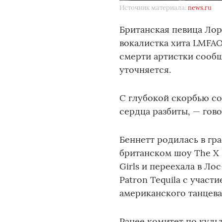
Источник материала:
news.ru
Британская певица Лор
вокалистка хита LMFAO 
смерти артистки сообщ
уточняется.
С глубокой скорбью с
сердца разбиты, — гов
Беннетт родилась в гр
британском шоу The X F
Girls и переехала в Ло
Patron Tequila с участи
американского танцева
Ранее комитет по куль