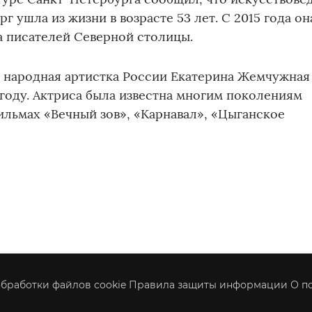
г ушла из жизни в возрасте 53 лет. С 2015 года он
а писателей Северной столицы.
о народная артистка России Екатерина Жемчужная
 году. Актриса была известна многим поколениям
ильмах «Вечный зов», «Карнавал», «Цыганское
бработки файлов cookie
Правила защиты информации
О п