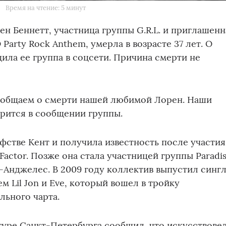
Время на чтение: 5 минут
ен Беннетт, участница группы G.R.L. и приглашенн
Party Rock Anthem, умерла в возрасте 37 лет. О
ила ее группа в соцсети. Причина смерти не
ообщаем о смерти нашей любимой Лорен. Наши
орится в сообщении группы.
афстве Кент и получила известность после участия
actor. Позже она стала участницей группы Paradi
с-Анджелес. В 2009 году коллектив выпустил синг
ем Lil Jon и Eve, который вошел в тройку
льного чарта.
туре Санкт-Петербурга сообщил, что искусствовед