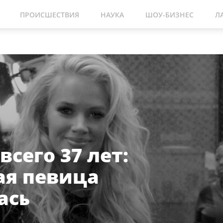
ПРОИСШЕСТВИЯ
НАУКА
ШОУ-БИЗНЕС
Л
всего 37 лет:
ая певица
ась