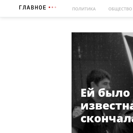
ПОЛИТИКА
ОБЩЕСТВО
Ей было 
известн
скончал