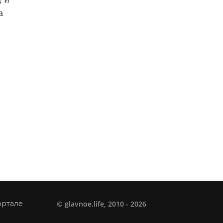
а
©
glavnoe.life
, 2010 - 2026
ортале