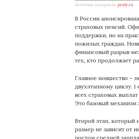
Источник материала:
prufy.ru
В России анонсирован
страховых пенсий. Офи
поддержки, но на прак
пожилых граждан. Нов
финансовый разрыв ме
тех, кто продолжает р
Главное новшество − п
двухэтапному циклу. 1
всех страховых выплат
Это базовый механизм 
Второй этап, который н
размер не зависит от 
ростом средней зарпла