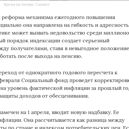
Время на чтение: 5 минут
а реформа механизма ежегодного повышения
циально она направлена на гибкость и адресность
тике может вызвать недовольство среди миллион
ый порядок индексации создает серьезный
жду получателями, ставя в невыгодное положени
аботать после выхода на пенсию.
ереход от однократного годового пересчета к
 февраля Социальный фонд проведет корректиров
 на уровень фактической инфляции за прошлый го
защиты доходов от обесценивания.
амечен на 1 апреля, вводит новую надбавку. Ее
инфляции. Она рассчитывается как разница между
ты по стране и индексом потребительских цен. Е