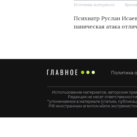
Источник материала:
Время 
Психиатр Руслан Исаев
паническая атака отли
Политика о
Использование материалов, авторские пра
Редакция не несет ответственност
*упоминаемое в материале (статьях, публикац
РФ иностранным агентом и/или экстремистом