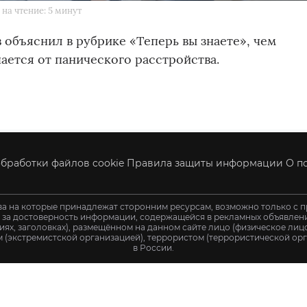
на чтение: 5 минут
 объяснил в рубрике «Теперь вы знаете», чем
чается от панического расстройства.
бработки файлов cookie
Правила защиты информации
О п
ва на которые принадлежат сторонним ресурсам, возможно только с п
и за достоверность информации, содержащейся в рекламных объявления
иях, заголовках), размещённом на данном сайте лицо (физическое ли
 (экстремистской организацией), террористом (террористической орг
в России.