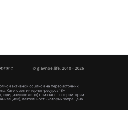
©
glavnoe.life
, 2010 - 2026
ортале
рямой активной ссылкой на первоисточник.
х. Категория интернет-ресурса 18+
цо, юридическое лицо) признано на территории
анизацией), деятельность которых запрещена