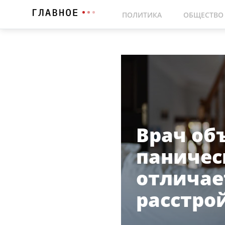
ПОЛИТИКА
ОБЩЕСТВО
Врач об
паничес
отличае
расстро