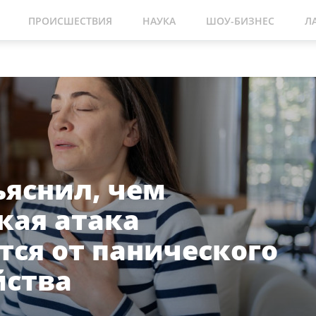
ПРОИСШЕСТВИЯ
НАУКА
ШОУ-БИЗНЕС
Л
ъяснил, чем
кая атака
тся от панического
йства