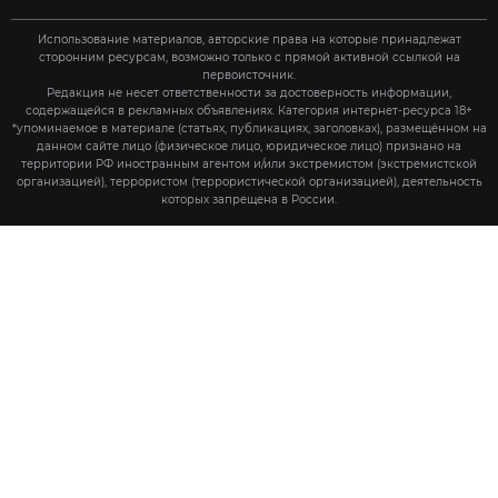
Использование материалов, авторские права на которые принадлежат
сторонним ресурсам, возможно только с прямой активной ссылкой на
первоисточник.
Редакция не несет ответственности за достоверность информации,
содержащейся в рекламных объявлениях. Категория интернет-ресурса 18+
*упоминаемое в материале (статьях, публикациях, заголовках), размещённом на
данном сайте лицо (физическое лицо, юридическое лицо) признано на
территории РФ иностранным агентом и/или экстремистом (экстремистской
организацией), террористом (террористической организацией), деятельность
которых запрещена в России.