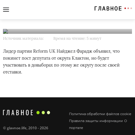
Фарадж в Великобритании
заявил об отставке на фоне
проверки его финансов
Источник материала:
Время на чтение: 5 минут
Лидер партии Reform UK Найджел Фарадж объявил, что
покинет пост депутата от округа Клактон, но будет
участвовать в довыборах по этому же округу после своей
отставки.
Политика обработки файлов cookie
Правила защиты информации
О
©
glavnoe.life
, 2010 - 2026
портале