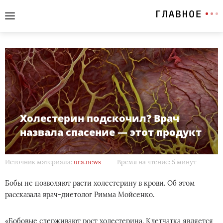
Холестерин подскочил? Врач
назвала спасение — этот продукт
Источник материала:
ura.news
Время на чтение: 5 минут
Бобы не позволяют расти холестерину в крови. Об этом
рассказала врач-диетолог Римма Мойсенко.
«Бобовые сдерживают рост холестерина. Клетчатка является