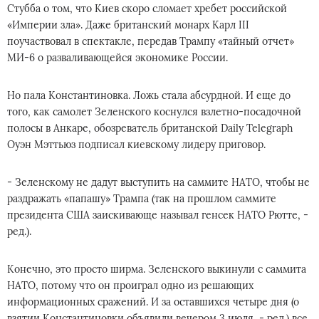
Стубба о том, что Киев скоро сломает хребет российской
«Империи зла». Даже британский монарх Карл III
поучаствовал в спектакле, передав Трампу «тайный отчет»
МИ-6 о разваливающейся экономике России.
Но пала Константиновка. Ложь стала абсурдной. И еще до
того, как самолет Зеленского коснулся взлетно-посадочной
полосы в Анкаре, обозреватель британской Daily Telegraph
Оуэн Мэттьюз подписал киевскому лидеру приговор.
- Зеленскому не дадут выступить на саммите НАТО, чтобы не
раздражать «папашу» Трампа (так на прошлом саммите
президента США заискивающе называл генсек НАТО Рютте, -
ред.).
Конечно, это просто ширма. Зеленского выкинули с саммита
НАТО, потому что он проиграл одно из решающих
информационных сражений. И за оставшихся четыре дня (о
взятии Константиновки объявили вечером 3 июля, - ред.) все