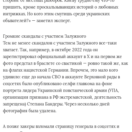
стороне от местных разборок. Киеву трудно ему что-то
пришить, кроме проскальзывающих историй о любовных
интрижках. Но кого этим смутишь среди украинских
обывателей?» — заметил эксперт.
Громкие скандалы с участием Залужного
Тем не менее скандалов с участием Залужного все-таки
хватает. Так, например, в октябре 2022 года он
зарегистрировал официальный аккаунт в Х и на первом же
фото предстал в браслете со свастикой — ровно такой же, как
на флагах нацистской Германии. Впрочем, это мало кого
удивило: еще до начала СВО в аккаунте Верховной рады в
соцсетях было опубликовано селфи главкома на фоне
портрета лидера Украинской повстанческой армии (УПА,
организация признана в РФ экстремистской, деятельность
запрещена) Степана Бандеры. Через несколько дней
фотография была удалена.
А позже хакеры взломали страницу генерала в соцсетях и