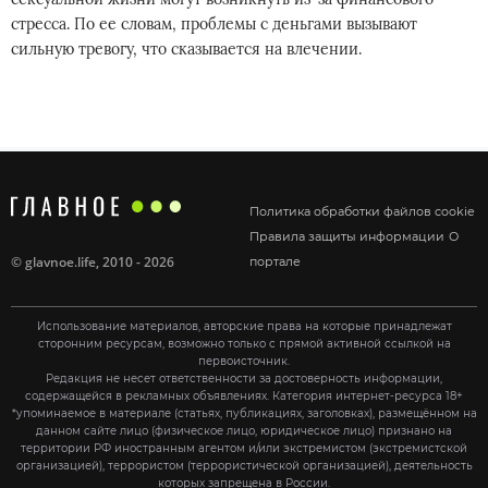
стресса. По ее словам, проблемы с деньгами вызывают
сильную тревогу, что сказывается на влечении.
Политика обработки файлов cookie
Правила защиты информации
О
©
glavnoe.life
, 2010 - 2026
портале
Использование материалов, авторские права на которые принадлежат
сторонним ресурсам, возможно только с прямой активной ссылкой на
первоисточник.
Редакция не несет ответственности за достоверность информации,
содержащейся в рекламных объявлениях. Категория интернет-ресурса 18+
*упоминаемое в материале (статьях, публикациях, заголовках), размещённом на
данном сайте лицо (физическое лицо, юридическое лицо) признано на
территории РФ иностранным агентом и/или экстремистом (экстремистской
организацией), террористом (террористической организацией), деятельность
которых запрещена в России.