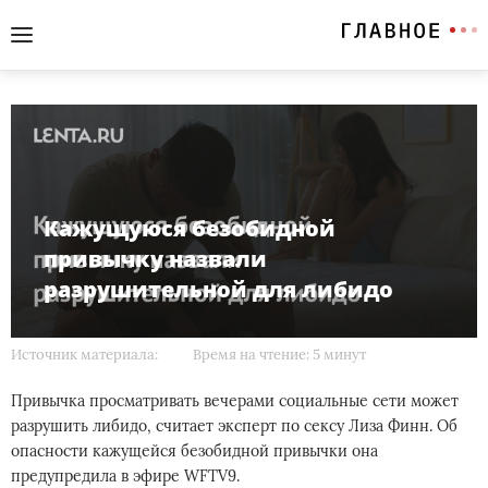
Кажущуюся безобидной
привычку назвали
разрушительной для либидо
Источник материала:
Время на чтение: 5 минут
Привычка просматривать вечерами социальные сети может
разрушить либидо, считает эксперт по сексу Лиза Финн. Об
опасности кажущейся безобидной привычки она
предупредила в эфире WFTV9.