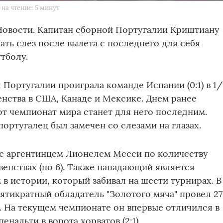
на чтение: 5 минут
Новости. Капитан сборной Португалии Криштиану
ать слез после вылета с последнего для себя
тболу.
 Португалии проиграла команде Испании (0:1) в 1/
нства в США, Канаде и Мексике. Днем ранее
тот чемпионат мира станет для него последним.
португалец был замечен со слезами на глазах.
 с аргентинцем Лионелем Месси по количеству
венствах (по 6). Также нападающий является
в истории, который забивал на шести турнирах. В
ятикратный обладатель "Золотого мяча" провел 27
в. На текущем чемпионате он впервые отличился в
енальти в ворота хорватов (2:1).