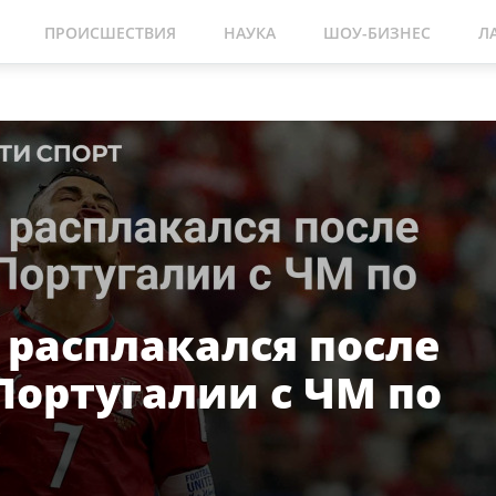
ПРОИСШЕСТВИЯ
НАУКА
ШОУ-БИЗНЕС
Л
 расплакался после
Португалии с ЧМ по
у