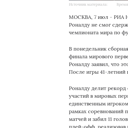
Источник материала:
Время 
МОСКВА, 7 июл - РИА 
Роналду не смог сдерж
чемпионата мира по фу
В понедельник сборная
финала мирового перве
Роналду заявил, что э
После игры 41-летний 
Роналду делит рекорд
участий в мировых пер
единственным игроком 
рамках соревнований п
матчей и забил 11 голо
плей-офф, реализовав п