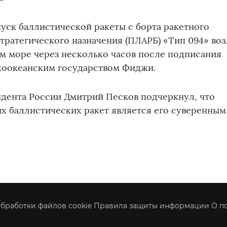
пуск баллистической ракеты с борта ракетного
тратегического назначения (ПЛАРБ) «Тип 094» воз
м море через несколько часов после подписания
ихоокеанским государством Фиджи.
идента России Дмитрий Песков подчеркнул, что
х баллистических ракет является его суверенным
бработки файлов cookie
Правила защиты информации
О п