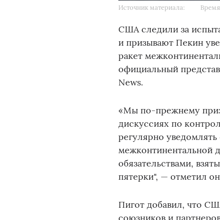
Источник материала:
Время 
США следили за испыт
и призывают Пекин уве
ракет межконтинентал
официальный представ
News.
«Мы по-прежнему приз
дискуссиях по контрол
регулярно уведомлять 
межконтинентальной да
обязательствами, взят
пятерки", — отметил он
Пигот добавил, что СШ
союзников и партнеров