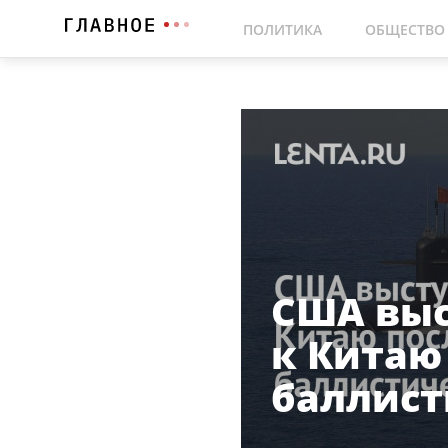
ПОЛИТИКА
ОБЩЕСТВО
США выс
к Китаю
баллист