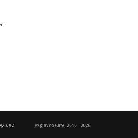
ле
©
glavnoe.life
, 2010 - 2026
ортале