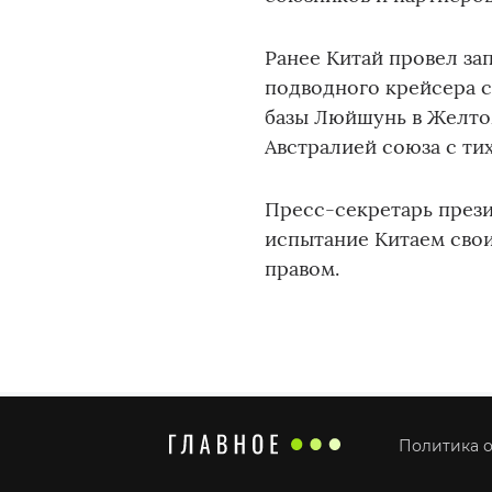
Ранее Китай провел за
подводного крейсера с
базы Люйшунь в Желто
Австралией союза с т
Пресс-секретарь през
испытание Китаем свои
правом.
Политика о