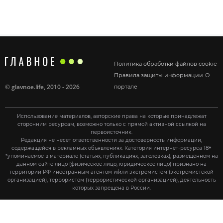
Политика обработки файлов cookie
Правила защиты информации
О
©
glavnoe.life
, 2010 - 2026
портале
Использование материалов, авторские права на которые принадлежат
сторонним ресурсам, возможно только с прямой активной ссылкой на
первоисточник.
Редакция не несет ответственности за достоверность информации,
содержащейся в рекламных объявлениях. Категория интернет-ресурса 18+
*упоминаемое в материале (статьях, публикациях, заголовках), размещённом на
данном сайте лицо (физическое лицо, юридическое лицо) признано на
территории РФ иностранным агентом и/или экстремистом (экстремистской
организацией), террористом (террористической организацией), деятельность
которых запрещена в России.