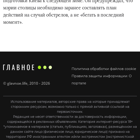
подготовки Киева к следующей зиме. Он предупреждал, что
мэрии столицы необходимо заранее составлять план
действий на случай обстрелов, а не «бегать в последний
момент».
Политика обработки файлов cookie
Правила защиты информации
О
©
glavnoe.life
, 2010 - 2026
портале
Использование материалов, авторские права на которые принадлежат
сторонним ресурсам, возможно только с прямой активной ссылкой на
первоисточник.
Редакция не несет ответственности за достоверность информации,
содержащейся в рекламных объявлениях. Категория интернет-ресурса 18+
*упоминаемое в материале (статьях, публикациях, заголовках), размещённом на
данном сайте лицо (физическое лицо, юридическое лицо) признано на
территории РФ иностранным агентом и/или экстремистом (экстремистской