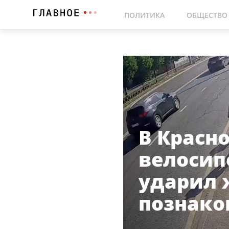
ПОЛИТИКА
ОБЩЕСТВО
В Красн
велосип
ударил 
познако