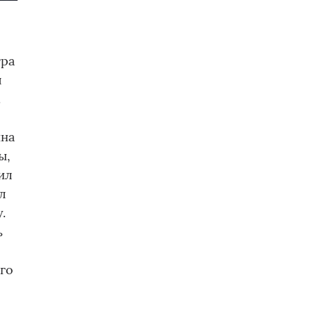
тра
л
.
ина
ы,
ил
л
.
ь
го