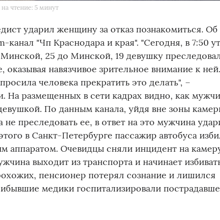
на чтение: 5 минут
дист ударил женщину за отказ познакомиться. Об
-канал "Чп Краснодара и края". "Сегодня, в 7:50 у
е Минской, 25 до Минской, 19 девушку преследова
, оказывая навязчивое зрительное внимание к ней
просила человека прекратить это делать", –
и. На размещенных в сети кадрах видно, как мужч
 девушкой. По данным канала, уйдя вне зоны камер
 не преследовать ее, в ответ на это мужчина удар
этого в Санкт-Петербурге пассажир автобуса изби
м аппаратом. Очевидцы сняли инцидент на камеру
мужчина выходит из транспорта и начинает избиват
рохожих, пенсионер потерял сознание и лишился
Прибывшие медики госпитализировали пострадавше