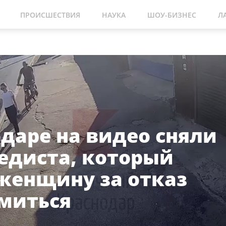
ПРОИСШЕСТВИЯ
НАУКА
ШОУ-БИЗНЕС
Л
одаре на видео сняли
едиста, который
женщину за отказ
миться