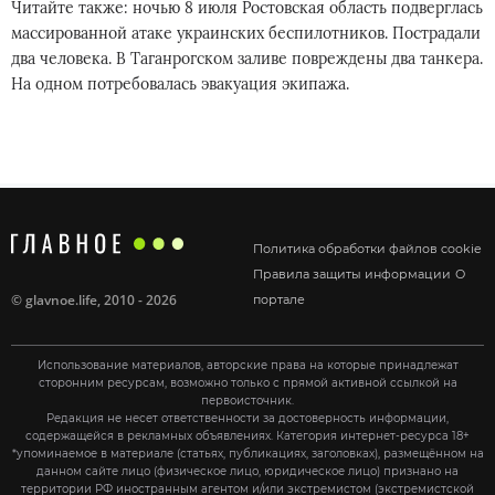
Читайте также: ночью 8 июля Ростовская область подверглась
массированной атаке украинских беспилотников. Пострадали
два человека. В Таганрогском заливе повреждены два танкера.
На одном потребовалась эвакуация экипажа.
Политика обработки файлов cookie
Правила защиты информации
О
©
glavnoe.life
, 2010 - 2026
портале
Использование материалов, авторские права на которые принадлежат
сторонним ресурсам, возможно только с прямой активной ссылкой на
первоисточник.
Редакция не несет ответственности за достоверность информации,
содержащейся в рекламных объявлениях. Категория интернет-ресурса 18+
*упоминаемое в материале (статьях, публикациях, заголовках), размещённом на
данном сайте лицо (физическое лицо, юридическое лицо) признано на
территории РФ иностранным агентом и/или экстремистом (экстремистской