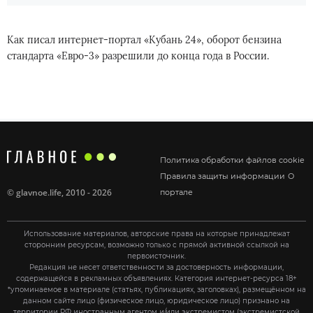
Как писал интернет-портал «Кубань 24», оборот бензина
стандарта «Евро-3» разрешили до конца года в России.
Политика обработки файлов cookie
Правила защиты информации
О
©
glavnoe.life
, 2010 - 2026
портале
Использование материалов, авторские права на которые принадлежат
сторонним ресурсам, возможно только с прямой активной ссылкой на
первоисточник.
Редакция не несет ответственности за достоверность информации,
содержащейся в рекламных объявлениях. Категория интернет-ресурса 18+
*упоминаемое в материале (статьях, публикациях, заголовках), размещённом на
данном сайте лицо (физическое лицо, юридическое лицо) признано на
территории РФ иностранным агентом и/или экстремистом (экстремистской