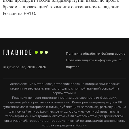
июня президент России Владимир Путин назвал не просто
бредом, а провокацией заявления о возможном нападении
России на НАТО.
Политика обработки файлов cookie
Правила защиты информации
О
©
glavnoe.life
, 2010 - 2026
портале
Использование материалов, авторские права на которые принадлежат
сторонним ресурсам, возможно только с прямой активной ссылкой на
первоисточник.
Редакция не несет ответственности за достоверность информации,
содержащейся в рекламных объявлениях. Категория интернет-ресурса 18+
*упоминаемое в материале (статьях, публикациях, заголовках), размещённом на
данном сайте лицо (физическое лицо, юридическое лицо) признано на
территории РФ иностранным агентом и/или экстремистом (экстремистской
организацией), террористом (террористической организацией), деятельность
которых запрещена в России.