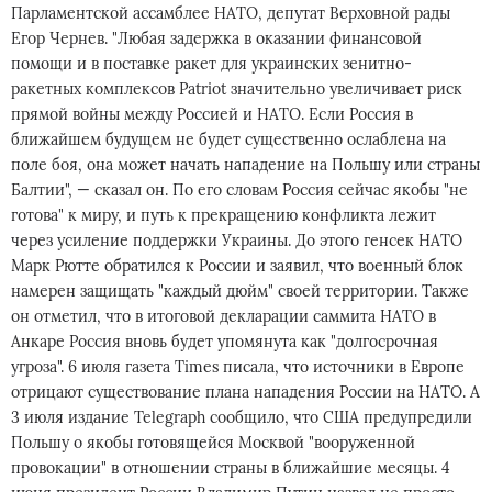
Парламентской ассамблее НАТО, депутат Верховной рады
Егор Чернев. "Любая задержка в оказании финансовой
помощи и в поставке ракет для украинских зенитно-
ракетных комплексов Patriot значительно увеличивает риск
прямой войны между Россией и НАТО. Если Россия в
ближайшем будущем не будет существенно ослаблена на
поле боя, она может начать нападение на Польшу или страны
Балтии", — сказал он. По его словам Россия сейчас якобы "не
готова" к миру, и путь к прекращению конфликта лежит
через усиление поддержки Украины. До этого генсек НАТО
Марк Рютте обратился к России и заявил, что военный блок
намерен защищать "каждый дюйм" своей территории. Также
он отметил, что в итоговой декларации саммита НАТО в
Анкаре Россия вновь будет упомянута как "долгосрочная
угроза". 6 июля газета Times писала, что источники в Европе
отрицают существование плана нападения России на НАТО. А
3 июля издание Telegraph сообщило, что США предупредили
Польшу о якобы готовящейся Москвой "вооруженной
провокации" в отношении страны в ближайшие месяцы. 4