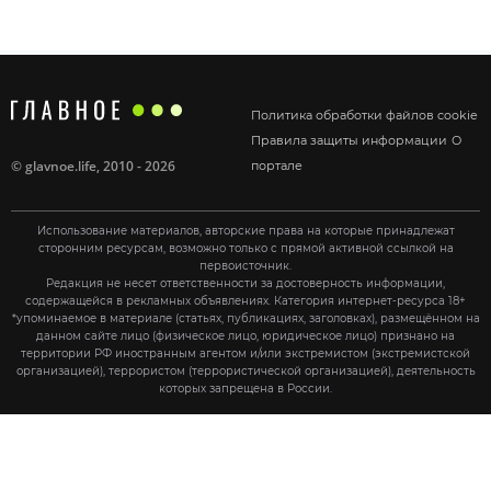
Политика обработки файлов cookie
Правила защиты информации
О
©
glavnoe.life
, 2010 - 2026
портале
Использование материалов, авторские права на которые принадлежат
сторонним ресурсам, возможно только с прямой активной ссылкой на
первоисточник.
Редакция не несет ответственности за достоверность информации,
содержащейся в рекламных объявлениях. Категория интернет-ресурса 18+
*упоминаемое в материале (статьях, публикациях, заголовках), размещённом на
данном сайте лицо (физическое лицо, юридическое лицо) признано на
территории РФ иностранным агентом и/или экстремистом (экстремистской
организацией), террористом (террористической организацией), деятельность
которых запрещена в России.