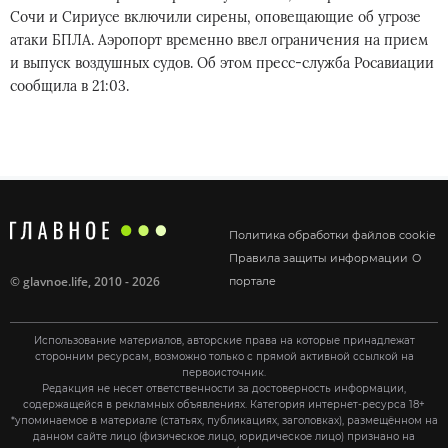
Сочи и Сириусе включили сирены, оповещающие об угрозе
атаки БПЛА. Аэропорт временно ввел ограничения на прием
и выпуск воздушных судов. Об этом пресс-служба Росавиации
сообщила в 21:03.
Политика обработки файлов cookie
Правила защиты информации
О
©
glavnoe.life
, 2010 - 2026
портале
Использование материалов, авторские права на которые принадлежат
сторонним ресурсам, возможно только с прямой активной ссылкой на
первоисточник.
Редакция не несет ответственности за достоверность информации,
содержащейся в рекламных объявлениях. Категория интернет-ресурса 18+
*упоминаемое в материале (статьях, публикациях, заголовках), размещённом на
данном сайте лицо (физическое лицо, юридическое лицо) признано на