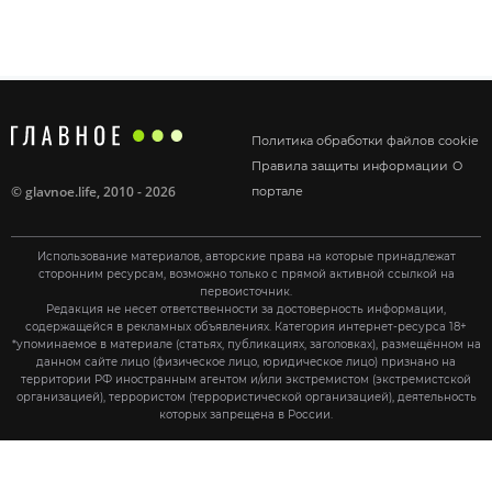
Политика обработки файлов cookie
Правила защиты информации
О
©
glavnoe.life
, 2010 - 2026
портале
Использование материалов, авторские права на которые принадлежат
сторонним ресурсам, возможно только с прямой активной ссылкой на
первоисточник.
Редакция не несет ответственности за достоверность информации,
содержащейся в рекламных объявлениях. Категория интернет-ресурса 18+
*упоминаемое в материале (статьях, публикациях, заголовках), размещённом на
данном сайте лицо (физическое лицо, юридическое лицо) признано на
территории РФ иностранным агентом и/или экстремистом (экстремистской
организацией), террористом (террористической организацией), деятельность
которых запрещена в России.