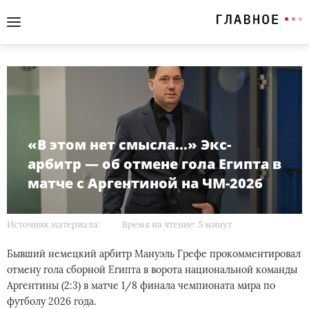
«В этом нет смысла...» Экс-
арбитр — об отмене гола Египта в
матче с Аргентиной на ЧМ-2026
Источник материала:
Время на чтение: 5 минут
Бывший немецкий арбитр Мануэль Грефе прокомментировал
отмену гола сборной Египта в ворота национальной команды
Аргентины (2:3) в матче 1/8 финала чемпионата мира по
футболу 2026 года.