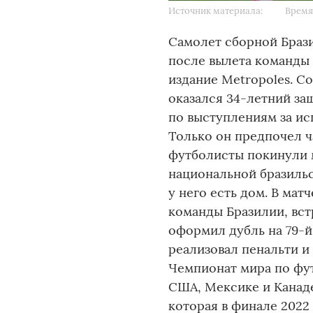
Источник материала:
Время 
Самолет сборной Браз
после вылета команды 
издание Metropoles. С
оказался 34-летний за
по выступлениям за ис
Только он предпочел ч
футболисты покинули м
национальной бразильс
у него есть дом. В мат
команды Бразилии, вст
оформил дубль на 79-й
реализовал пенальти и
Чемпионат мира по фут
США, Мексике и Канад
которая в финале 2022