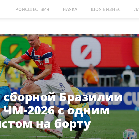
ПРОИСШЕСТВИЯ
НАУКА
ШОУ-БИЗНЕС
Л
 сборной Бразилии
 ЧМ-2026 с одним
стом на борту