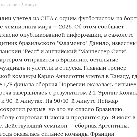
на чтение: 5 минут
илии улетел из США с одним футболистом на борт
с чемпионата мира — 2026. Об этом сообщает
огласно опубликованной информации, в самолете
щитник бразильского "Фламенго" Данило, известн
панский "Реал" и английский "Манчестер Сити".
артером отправится в Бразилию, остальные
ундиаль и улетели в отпуска. Главный тренер
кой команды Карло Анчелотти улетел в Канаду, г
че 1/8 финала сборная Норвегии оказалась сильнее
реча завершилась с результатом 2:1. Эрлинг Холан
 и 90-й минутах. На 90+10-й минуте Неймар
 сократил разрыв, но это не спасло Бразилию.
болу стартовал 11 июня и продлится до 19 июля в
е. Действующий чемпион — сборная Аргентины,
 года оказалась сильнее команды Франции.