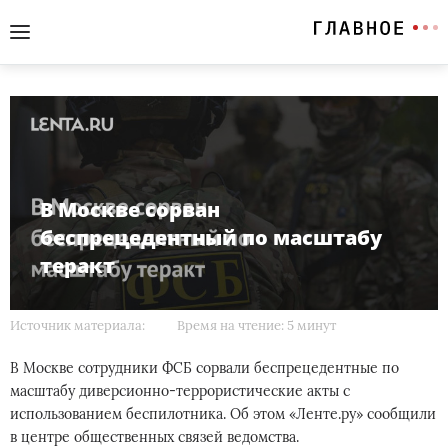
В Москве сорван
беспрецедентный по масштабу
теракт
Источник материала:
Время на чтение: 5 минут
В Москве сотрудники ФСБ сорвали беспрецедентные по
масштабу диверсионно-террористические акты с
использованием беспилотника. Об этом «Ленте.ру» сообщили
в центре общественных связей ведомства.