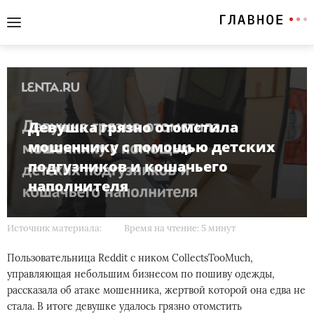
Девушка грязно отомстила
мошеннику с помощью детских
подгузников и кошачьего
наполнителя
Источник материала:
Время на чтение: 5 минут
Пользовательница Reddit с ником CollectsTooMuch,
управляющая небольшим бизнесом по пошиву одежды,
рассказала об атаке мошенника, жертвой которой она едва не
стала. В итоге девушке удалось грязно отомстить