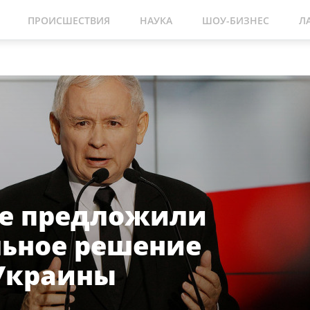
ПРОИСШЕСТВИЯ
НАУКА
ШОУ-БИЗНЕС
Л
е предложили
ьное решение
Украины