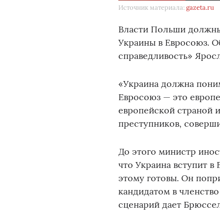
Источник материала:
gazeta.ru
Власти Польши должны
Украины в Евросоюз. О
справедливость» Яросла
«Украина должна понима
Евросоюз — это европе
европейской страной и
преступников, соверши
До этого министр ино
что Украина вступит в 
этому готовы. Он попри
кандидатом в членство
сценарий дает Брюссел