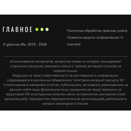
Политика обработки файлов cookie
Правила защиты информации
О
©
glavnoe.life
, 2010 - 2026
портале
Использование материалов, авторские права на которые принадлежат
сторонним ресурсам, возможно только с прямой активной ссылкой на
первоисточник.
Редакция не несет ответственности за достоверность информации,
содержащейся в рекламных объявлениях. Категория интернет-ресурса 18+
*упоминаемое в материале (статьях, публикациях, заголовках), размещённом на
данном сайте лицо (физическое лицо, юридическое лицо) признано на
территории РФ иностранным агентом и/или экстремистом (экстремистской
организацией), террористом (террористической организацией), деятельность
которых запрещена в России.