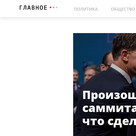
ПОЛИТИКА
ОБЩЕСТВО
Произош
саммита
что сде