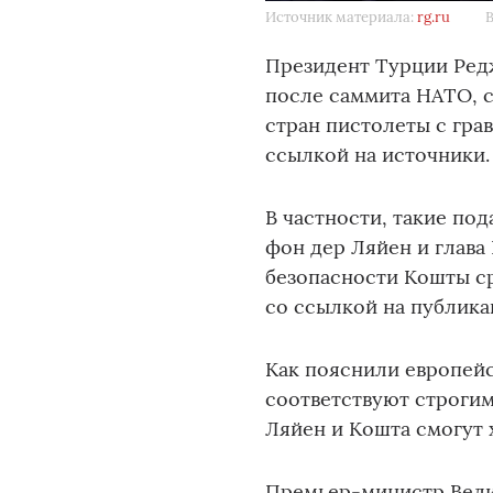
Источник материала:
rg.ru
В
Президент Турции Ред
после саммита НАТО, с
стран пистолеты с грав
ссылкой на источники.
В частности, такие по
фон дер Ляйен и глава
безопасности Кошты ср
со ссылкой на публика
Как пояснили европей
соответствуют строгим
Ляйен и Кошта смогут 
Премьер-министр Вели