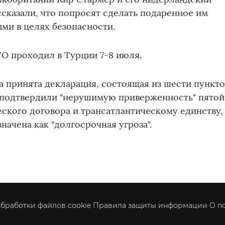
ссказали, что попросят сделать подаренное им
ми в целях безопасности.
О проходил в Турции 7-8 июля.
а принята декларация, состоящая из шести пункто
н подтвердили "нерушимую приверженность" пятой
еского договора и трансатлантическому единству,
начена как "долгосрочная угроза".
бработки файлов cookie
Правила защиты информации
О п