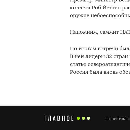
коллега Роб Йеттен ра
оружие небоеспособны
Напомним, саммит НАТ
По итогам встречи был
В ней лидеры 32 стра
статье североатлантич
Россия была вновь обоз
Политика о