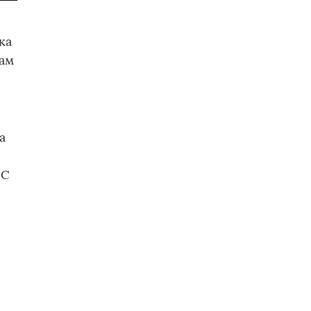
ка
вам
а
СС
р