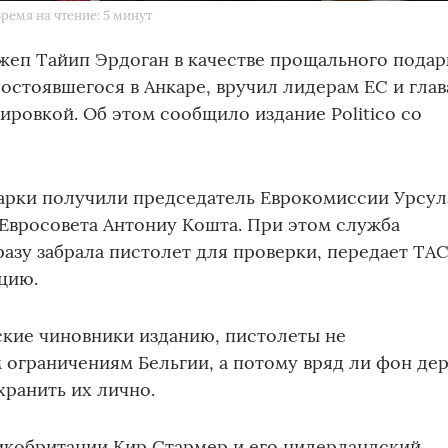
ремя на чтение: 5 минут
жеп Тайип Эрдоган в качестве прощального подар
остоявшегося в Анкаре, вручил лидерам ЕС и гла
ировкой. Об этом сообщило издание Politico со
дарки получили председатель Еврокомиссии Урсул
 Евросовета Антониу Кошта. При этом служба
азу забрала пистолет для проверки, передает ТА
цию.
ские чиновники изданию, пистолеты не
 ограничениям Бельгии, а потому вряд ли фон де
хранить их лично.
кобритании Кир Стармер и его нидерландский