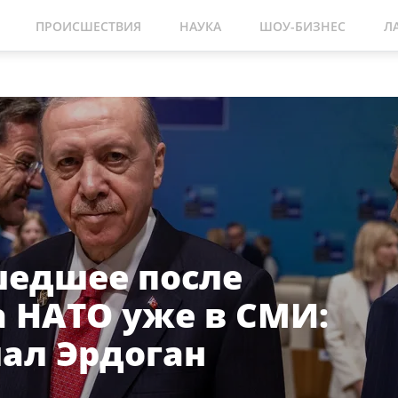
ПРОИСШЕСТВИЯ
НАУКА
ШОУ-БИЗНЕС
Л
едшее после
 НАТО уже в СМИ:
лал Эрдоган