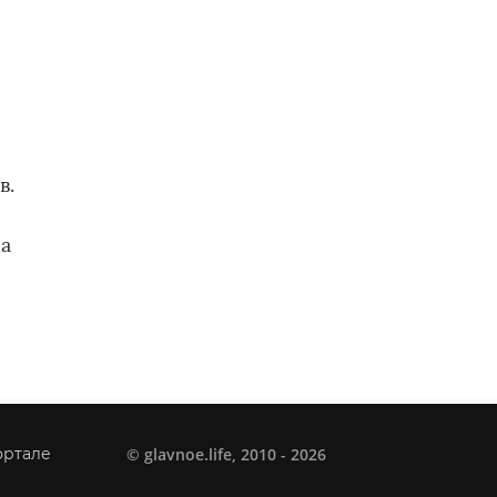
в.
 а
©
glavnoe.life
, 2010 - 2026
ортале