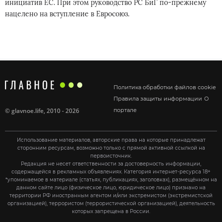
инициатив ЕС. При этом руководство РС БиГ по-прежнему
нацелено на вступление в Евросоюз.
Политика обработки файлов cookie
Правила защиты информации
О
©
glavnoe.life
, 2010 - 2026
портале
Использование материалов, авторские права на которые принадлежат
сторонним ресурсам, возможно только с прямой активной ссылкой на
первоисточник.
Редакция не несет ответственности за достоверность информации,
содержащейся в рекламных объявлениях. Категория интернет-ресурса 18+
*упоминаемое в материале (статьях, публикациях, заголовках), размещённом на
данном сайте лицо (физическое лицо, юридическое лицо) признано на
территории РФ иностранным агентом и/или экстремистом (экстремистской
организацией), террористом (террористической организацией), деятельность
которых запрещена в России.