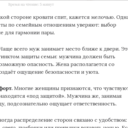
Время на чтение: 5 минут
какой стороне кровати спит, кажется мелочью. Одн
сты по семейным отношениям уверяют: выбор
е для гармонии пары.
Чаще всего муж занимает место ближе к двери. Эт
тинктом защиты семьи: мужчина должен быть
возможную опасность. Жена располагается со
оздаёт ощущение безопасности и уюта.
форт.
Многие женщины признаются, что чувствую
 находятся «под защитой». Мужчина же, занимая
у, подсознательно ощущает ответственность.
огда распределение сторон связано с удобством:
 света, тумбочки или привычки вставать ночью. Е