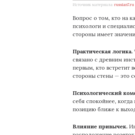
Источник материала:
russian7.ru
Вопрос о том, кто на 
психологи и специали
стороны имеет значени
Практическая логика.
связано с древним инс
первым, кто встретит 
стороны стены — это с
Психологический ком
себя спокойнее, когда
позицию ближе к выход
Влияние привычек.
Ин
расположение розеток,