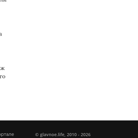
а
уж
го
©
glavnoe.life
, 2010 - 2026
ортале