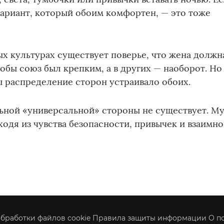
ариант, который обоим комфортен, — это тоже
х культурах существует поверье, что жена должн
тобы союз был крепким, а в других — наоборот. Но
бы распределение сторон устраивало обоих.
льной «универсальной» стороны не существует. М
ходя из чувства безопасности, привычек и взаимно
бработки файлов cookie
Правила защиты информации
О п