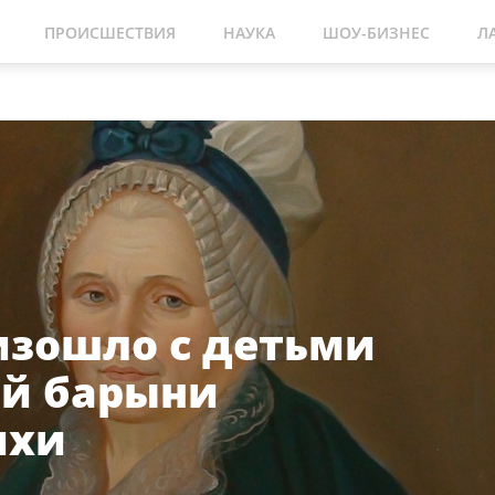
ПРОИСШЕСТВИЯ
НАУКА
ШОУ-БИЗНЕС
Л
изошло с детьми
й барыни
ихи