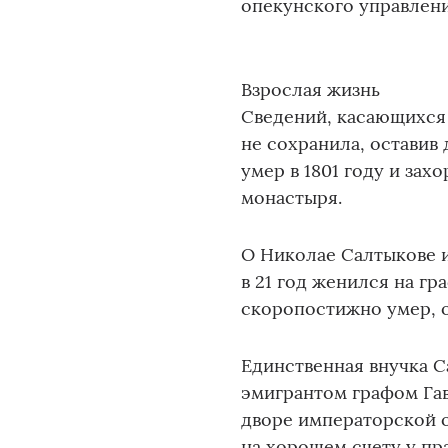
опекунского управлени
Взрослая жизнь
Сведений, касающихся
не сохранила, оставив 
умер в 1801 году и зах
монастыря.
О Николае Салтыкове и
в 21 год женился на гр
скоропостижно умер, о
Единственная внучка С
эмигрантом графом Га
дворе императорской о
на хорошем счету у пр