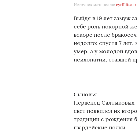
Источник материала:
cyrillitsa.r
Выйдя в 19 лет замуж 
себе роль покорной же
вскоре после бракосоч
недолго: спустя 7 лет,
умер, а у молодой вдо
психопатии, ставшей п
Сыновья
Первенец Салтыковых – 
свет появился их втор
традиции с рождения 
гвардейские полки.