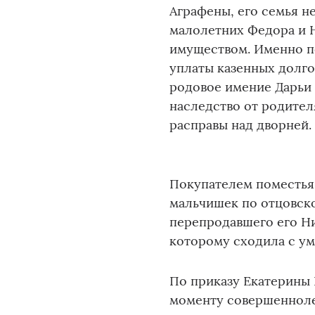
Аграфены, его семья н
малолетних Федора и Н
имуществом. Именно по
уплаты казенных долго
родовое имение Дарьи 
наследство от родител
расправы над дворней.
Покупателем поместья
мальчишек по отцовско
перепродавшего его Ни
которому сходила с ум
По приказу Екатерины 
моменту совершенноле