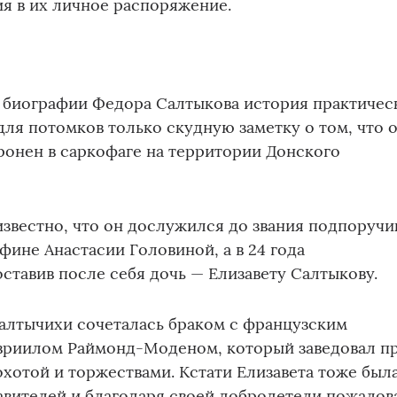
я в их личное распоряжение.
 биографии Федора Салтыкова история практичес
для потомков только скудную заметку о том, что 
оронен в саркофаге на территории Донского
звестно, что он дослужился до звания подпоручи
афине Анастасии Головиной, а в 24 года
ставив после себя дочь — Елизавету Салтыкову.
алтычихи сочеталась браком с французским
вриилом Раймонд-Моденом, который заведовал п
хотой и торжествами. Кстати Елизавета тоже был
авителей и благодаря своей добродетели пожалов