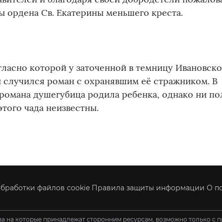
ы ордена Св. Екатерины меньшего креста.
гласно которой у заточенной в темницу Ивановско
 случился роман с охранявшим её стражником. В
романа душегубица родила ребенка, однако ни по
этого чада неизвестны.
бработки файлов cookie
Правила защиты информации
О п
ва на которые принадлежат сторонним ресурсам, возможно только с п