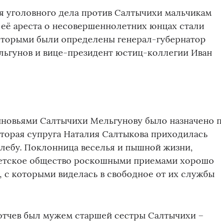
я уголовного дела против Салтычихи мальчикам
ле её ареста о несовершеннолетних юнцах стали
которыми были определены генерал-губернатор
льгунов и вице-президент юстиц-коллегии Иван
ыновьями Салтычихи Мельгунову было назначено 
 вторая супруга Наталия Салтыкова приходилась
лебу. Поклонница веселья и пышной жизни,
ветское общество роскошными приемами хорошо
, с которыми виделась в свободное от их службы
ютчев был мужем старшей сестры Салтычихи –