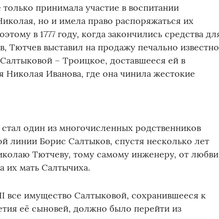
е только принимала участие в воспитании
иколая, но и имела право распоряжаться их
этому в 1777 году, когда закончились средства дл
в, Тютчев выставил на продажу печально известн
Салтыковой – Троицкое, доставшееся ей в
я Николая Иванова, где она чинила жестокие
 стал один из многочисленных родственников
й линии Борис Салтыков, спустя несколько лет
колаю Тютчеву, тому самому инженеру, от любви
а их мать Салтычиха.
II все имущество Салтыковой, сохранившееся к
тия её сыновей, должно было перейти из