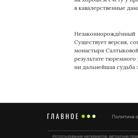
в кавалерственные дам
Незаконнорождённый
Существует версия, со
монастыря Салтыковой
результате тюремного 
ни дальнейшая судьба 
Политика о
Использование материалов, авторские пра