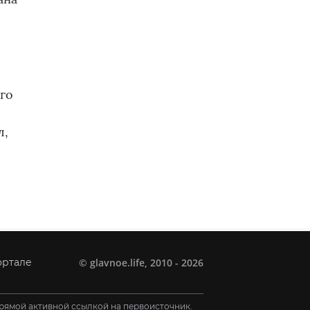
го
л,
©
glavnoe.life
, 2010 - 2026
ортале
рямой активной ссылкой на первоисточник.