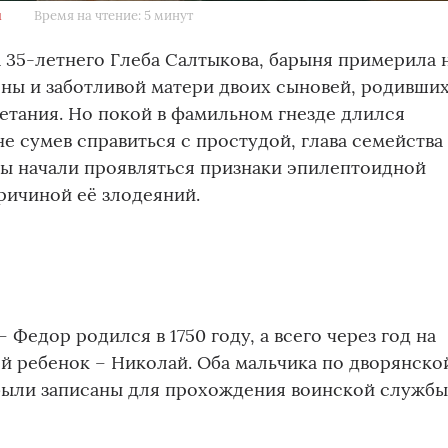
u
Время на чтение: 5 минут
за 35-летнего Глеба Салтыкова, барыня примерила 
ны и заботливой матери двоих сыновей, родивши
етания. Но покой в фамильном гнезде длился
 не сумев справиться с простудой, глава семейства
вы начали проявляться признаки эпилептоидной
ричиной её злодеяний.
Федор родился в 1750 году, а всего через год на
ой ребенок – Николай. Оба мальчика по дворянско
были записаны для прохождения воинской службы