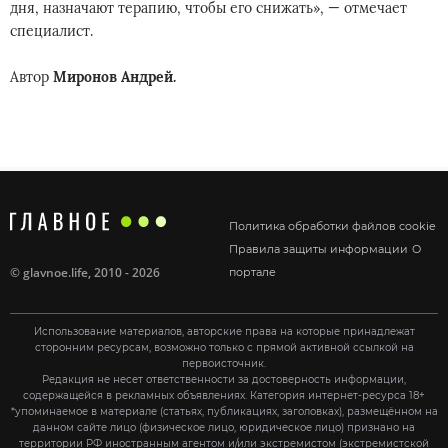
дня, назначают терапию, чтобы его снижать», — отмечает
специалист.
Автор
Миронов Андрей.
Политика обработки файлов cookie
Правила защиты информации
О
©
glavnoe.life
, 2010 - 2026
портале
Использование материалов, авторские права на которые принадлежат
сторонним ресурсам, возможно только с прямой активной ссылкой на
первоисточник.
Редакция не несет ответственности за достоверность информации,
содержащейся в рекламных объявлениях. Категория интернет-ресурса 18+
*упоминаемое в материале (статьях, публикациях, заголовках), размещённом на
данном сайте лицо (физическое лицо, юридическое лицо) признано на
территории РФ иностранным агентом и/или экстремистом (экстремистской