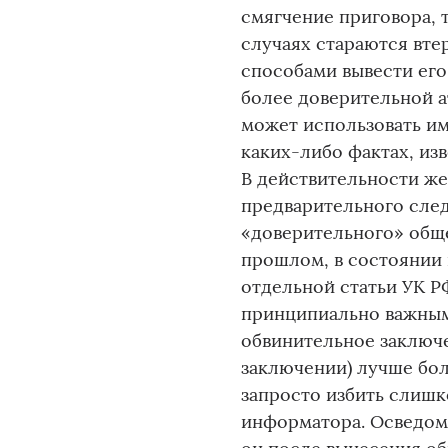
смягчение приговора, 
случаях стараются вте
способами вывести его
более доверительной 
может использовать и
каких-либо фактах, из
В действительности же
предварительного след
«доверительного» обще
прошлом, в состоянии 
отдельной статьи УК Р
принципиально важным
обвинительное заключе
заключении) лучше бо
запросто избить слишк
информатора. Осведом