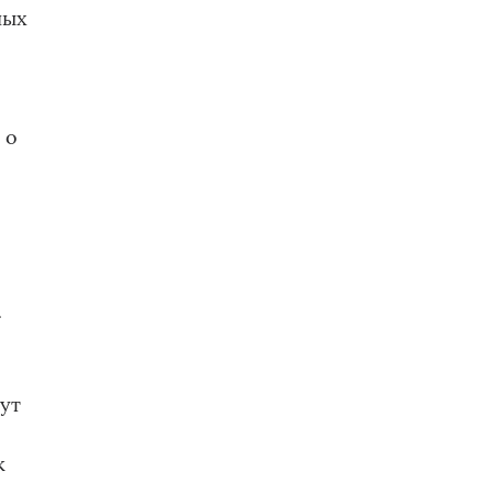
ных
»
 о
»
ут
к