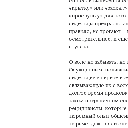
он после вынесения об
«крытку» или «заехал»
«прослушку» для того,
сидельцы прекрасно зна
правило, не трогают – 
осмотрительнее, и еще
стукача.
О воле не забывать, но
Осужденным, попавшим
сидельцев в первое вр
связывающую их с воле
долгое время продолжа
таком пограничном со
рецидивисты, которые
тюремный опыт общения
тюрьме, даже если они