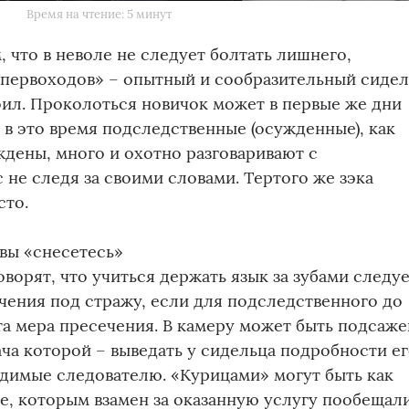
Время на чтение: 5 минут
 что в неволе не следует болтать лишнего,
«первоходов» – опытный и сообразительный сиде
оил. Проколоться новичок может в первые же дни
 в это время подследственные (осужденные), как
ждены, много и охотно разговаривают с
 не следя за своими словами. Тертого же зэка
сто.
 вы «снесетесь»
ворят, что учиться держать язык за зубами следуе
чения под стражу, если для подследственного до
та мера пресечения. В камеру может быть подсаже
дача которой – выведать у сидельца подробности е
димые следователю. «Курицами» могут быть как
, которым взамен за оказанную услугу пообещал