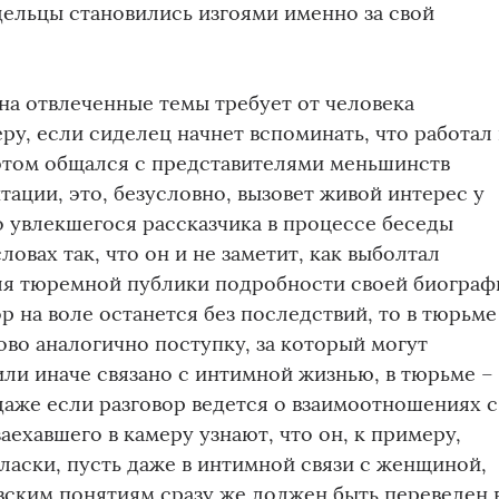
дельцы становились изгоями именно за свой
на отвлеченные темы требует от человека
ру, если сиделец начнет вспоминать, что работал 
 этом общался с представителями меньшинств
ации, это, безусловно, вызовет живой интерес у
 увлекшегося рассказчика в процессе беседы
ловах так, что он и не заметит, как выболтал
я тюремной публики подробности своей биограф
р на воле останется без последствий, то в тюрьме
во аналогично поступку, за который могут
 или иначе связано с интимной жизнью, в тюрьме –
 даже если разговор ведется о взаимоотношениях с
аехавшего в камеру узнают, что он, к примеру,
ласки, пусть даже в интимной связи с женщиной,
вским понятиям сразу же должен быть переведен 