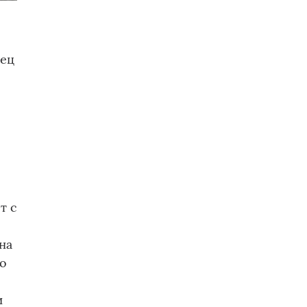
лец
т с
на
го
и