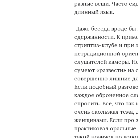
разные вещи. Часто си
длинный язык.
Даже беседа вроде бы 
сдержанности. К приме
стриптиз-клубе и при
нетрадиционной ориент
слушателей камеры. Но
сумеют «развести» на с
совершенно лишние дл
Если подобный разгово
каждое оброненное сло
спросить. Все, что так
очень скользкая тема,
женщинами. Если про з
практиковал оральные 
такой новичок по воро