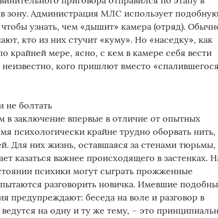
винительного приговора отправился по этапу в
 в зону. Администрация МЛС использует подобну
 чтобы узнать, чем «дышит» камера (отряд). Обычн
ют, кто из них стучит «куму». Но «наседку», как
по крайней мере, ясно, с кем в камере себя вести
 неизвестно, кого пришлют вместо «спалившегос
 и не болтать
 в заключение впервые в отличие от опытных
емя психологически крайне трудно оборвать нить,
й. Для них жизнь, оставшаяся за стенами тюрьмы,
ет казаться важнее происходящего в застенках. Н
стоянии психики могут сыграть прожженные
 пытаются разговорить новичка. Имевшие подобн
 предупреждают: беседа на воле и разговор в
 ведутся на одну и ту же тему, – это принципиаль