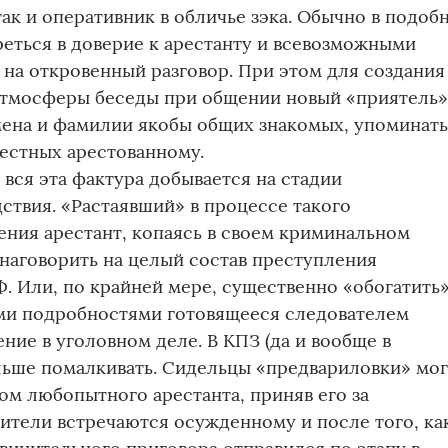
так и оперативник в обличье зэка. Обычно в подоб
реться в доверие к арестанту и всевозможными
 на откровенный разговор. При этом для создания
атмосферы беседы при общении новый «приятель
мена и фамилии якобы общих знакомых, упоминать
вестных арестованному.
 вся эта фактура добывается на стадии
ствия. «Растаявший» в процессе такого
ния арестант, копаясь в своем криминальном
наговорить на целый состав преступления
Ф. Или, по крайней мере, существенно «обогатить
и подробностями готовящееся следователем
ние в уголовном деле. В КПЗ (да и вообще в
льше помалкивать. Сидельцы «предвариловки» мог
ом любопытного арестанта, приняв его за
ители встречаются осужденному и после того, ка