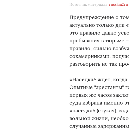
Источник материала:
russian7.ru
Предупреждение о том,
актуально только для 
это правило давно усв
пребывания в тюрьме –
правило, сильно возбу
сокамерниками, подчас
разговорить не так про
«Наседка» ждет, когда
Опытные "арестанты" го
первых же часов заклю
суда избрана именно э
«наседка» (стукач), за
вольной жизни, необхо
случайные задержанные