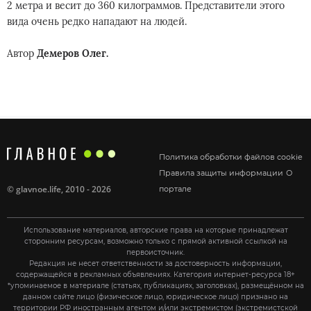
2 метра и весит до 360 килограммов. Представители этого
вида очень редко нападают на людей.
Автор
Демеров Олег.
Политика обработки файлов cookie
Правила защиты информации
О
©
glavnoe.life
, 2010 - 2026
портале
Использование материалов, авторские права на которые принадлежат
сторонним ресурсам, возможно только с прямой активной ссылкой на
первоисточник.
Редакция не несет ответственности за достоверность информации,
содержащейся в рекламных объявлениях. Категория интернет-ресурса 18+
*упоминаемое в материале (статьях, публикациях, заголовках), размещённом на
данном сайте лицо (физическое лицо, юридическое лицо) признано на
территории РФ иностранным агентом и/или экстремистом (экстремистской