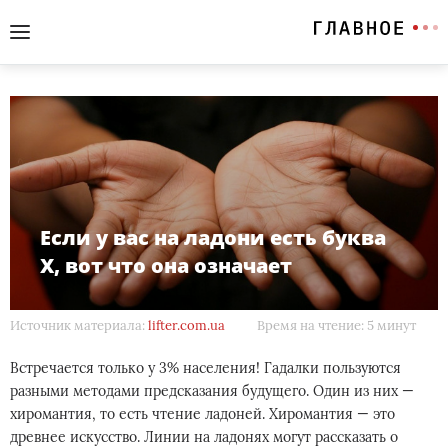
Если у вас на ладони есть буква
Х, вот что она означает
Источник материала:
lifter.com.ua
Время на чтение: 5 минут
Встречается только у 3% населения! Гадалки пользуются
разными методами предсказания будущего. Один из них —
хиромантия, то есть чтение ладоней. Хиромантия — это
древнее искусство. Линии на ладонях могут рассказать о