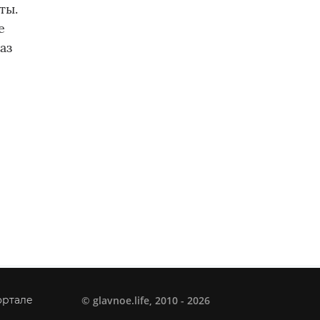
ты.
е
аз
©
glavnoe.life
, 2010 - 2026
ортале