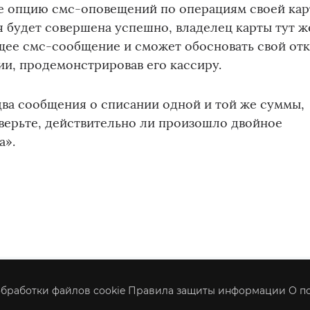
е опцию смс-оповещений по операциям своей кар
я будет совершена успешно, владелец карты тут ж
щее смс-сообщение и сможет обосновать свой отк
ии, продемонстрировав его кассиру.
два сообщения о списании одной и той же суммы,
оверьте, действительно ли произошло двойное
а».
бработки файлов cookie
Правила защиты информации
О п