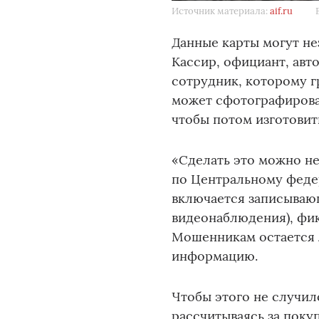
Источник материала:
aif.ru
Данные карты могут не
Кассир, официант, авт
сотрудник, которому г
может сфотографироват
чтобы потом изготовит
«Сделать это можно не
по Центральному феде
включается записывающ
видеонаблюдения), фи
Мошенникам остается л
информацию.
Чтобы этого не случил
рассчитываясь за поку