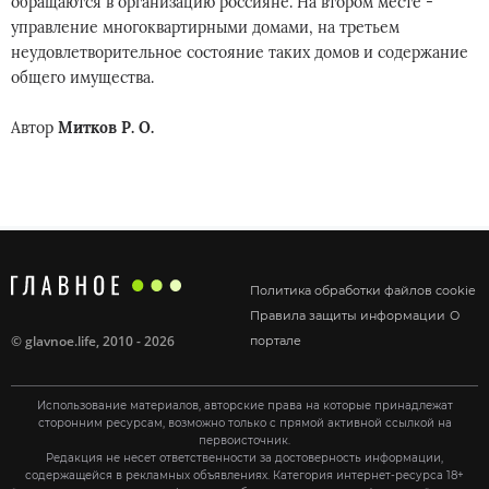
обращаются в организацию россияне. На втором месте -
управление многоквартирными домами, на третьем
неудовлетворительное состояние таких домов и содержание
общего имущества.
Автор
Митков Р. О.
Политика обработки файлов cookie
Правила защиты информации
О
©
glavnoe.life
, 2010 - 2026
портале
Использование материалов, авторские права на которые принадлежат
сторонним ресурсам, возможно только с прямой активной ссылкой на
первоисточник.
Редакция не несет ответственности за достоверность информации,
содержащейся в рекламных объявлениях. Категория интернет-ресурса 18+