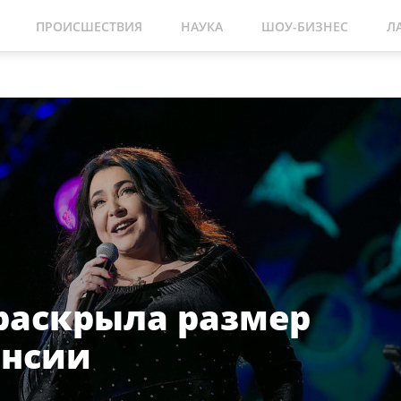
ПРОИСШЕСТВИЯ
НАУКА
ШОУ-БИЗНЕС
Л
раскрыла размер
енсии