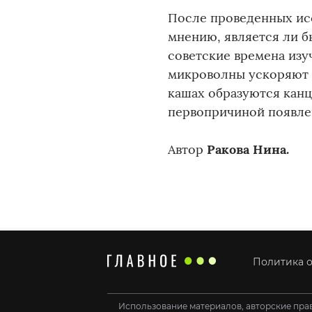
После проведенных ис
мнению, является ли б
советские времена изу
микроволны ускоряют п
кашах образуются канц
первопричиной появле
Автор
Ракова Нина.
Политика о
Использование материалов, авторские пра