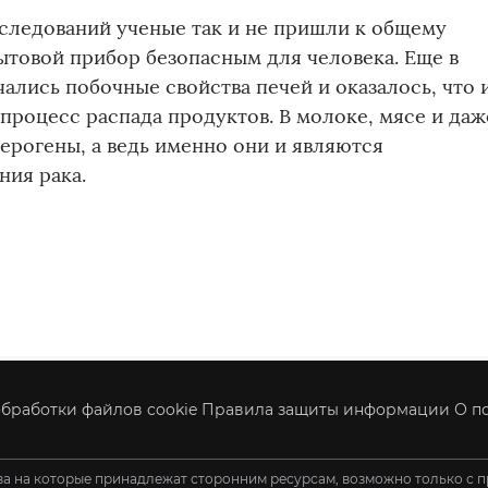
следований ученые так и не пришли к общему
ытовой прибор безопасным для человека. Еще в
чались побочные свойства печей и оказалось, что 
роцесс распада продуктов. В молоке, мясе и даж
ерогены, а ведь именно они и являются
ния рака.
бработки файлов cookie
Правила защиты информации
О п
ва на которые принадлежат сторонним ресурсам, возможно только с п