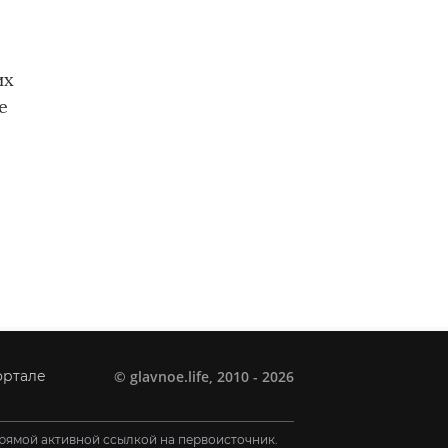
их
е
©
glavnoe.life
, 2010 - 2026
ортале
рямой активной ссылкой на первоисточник.