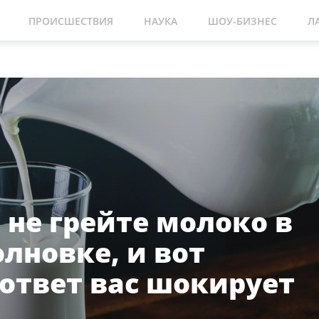
ПРОИСШЕСТВИЯ
НАУКА
ШОУ-БИЗНЕС
Л
 не грейте молоко в
лновке, и вот
 ответ вас шокирует