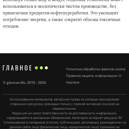
использоваться в экологически чистом производстве, без
применения продуктов нефтепереработки. Это уменьшит
потребление энергии, а также сократит объемы токсичных
отходов.
Политика обработки файлов cookie
Правила защиты информации
О
©
glavnoe.life
, 2010 - 2026
портале
Использование материалов, авторские права на которые принадлежат
сторонним ресурсам, возможно только с прямой активной ссылкой на
первоисточник.
Редакция не несет ответственности за достоверность информации,
содержащейся в рекламных объявлениях. Категория интернет-ресурса 18+
*упоминаемое в материале (статьях, публикациях, заголовках), размещённом на
данном сайте лицо (физическое лицо, юридическое лицо) признано на