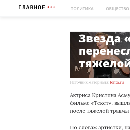
ПОЛИТИКА
ОБЩЕСТВО
Звезда 
перенес
тяжело
Источник материала:
lenta.ru
Актриса Кристина Асму
фильме «Текст», вышла
после тяжелой травмы 
По словам артистки, н