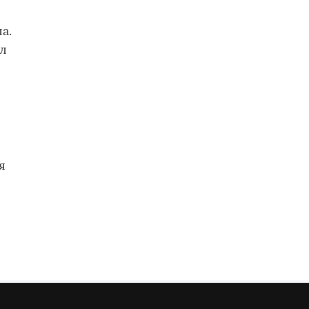
,
а.
ал
.
я