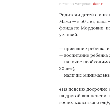
Источник материала:
dzen.ru
Родители детей с инва
Мама — в 50 лет, папа
фонда по Мордовии, п
условий:
— признание ребенка и
— воспитание ребенка 
— наличие необходимог
20 лет);
— наличие минимальных
«На пенсию досрочно с
на другой вид пенсии,
воспользоваться отец»