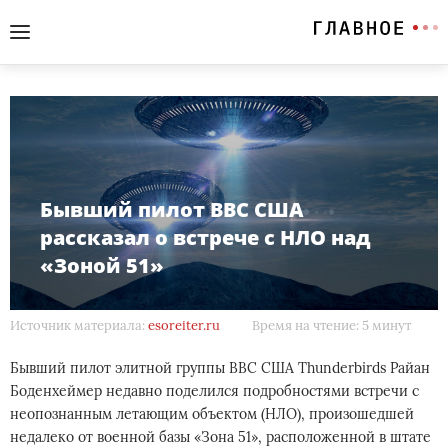
Бывший пилот ВВС США
рассказал о встрече с НЛО над
«Зоной 51»
Источник материала:
esoreiter.ru
Время на чтение: 5 минут
Бывший пилот элитной группы ВВС США Thunderbirds Райан
Боденхеймер недавно поделился подробностями встречи с
неопознанным летающим объектом (НЛО), произошедшей
недалеко от военной базы «Зона 51», расположенной в штате