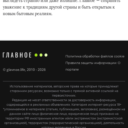
выглядеть странно или даже излишне. Главное — сохранять
уважение к традициям другой страны и быть открытым к
новым бытовым реалиям.
Политика обработки файлов cookie
Правила защиты информации
О
©
glavnoe.life
, 2010 - 2026
портале
Использование материалов, авторские права на которые принадлежат
сторонним ресурсам, возможно только с прямой активной ссылкой на
первоисточник.
Редакция не несет ответственности за достоверность информации,
содержащейся в рекламных объявлениях. Категория интернет-ресурса 18+
*упоминаемое в материале (статьях, публикациях, заголовках), размещённом на
данном сайте лицо (физическое лицо, юридическое лицо) признано на
территории РФ иностранным агентом и/или экстремистом (экстремистской
организацией), террористом (террористической организацией), деятельность
которых запрещена в России.