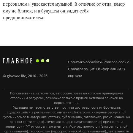
персоналом», увлекается музыкой. В отличие от отца, юмор
ему не близок, и в будущем он видит себя
предпринимателем.
Политика обработки файлов cookie
Правила защиты информации
О
©
glavnoe.life
, 2010 - 2026
портале
Использование материалов, авторские права на которые принадлежат
сторонним ресурсам, возможно только с прямой активной ссылкой на
первоисточник.
Редакция не несет ответственности за достоверность информации,
содержащейся в рекламных объявлениях. Категория интернет-ресурса 18+
*упоминаемое в материале (статьях, публикациях, заголовках), размещённом на
данном сайте лицо (физическое лицо, юридическое лицо) признано на
территории РФ иностранным агентом и/или экстремистом (экстремистской
организацией), террористом (террористической организацией), деятельность