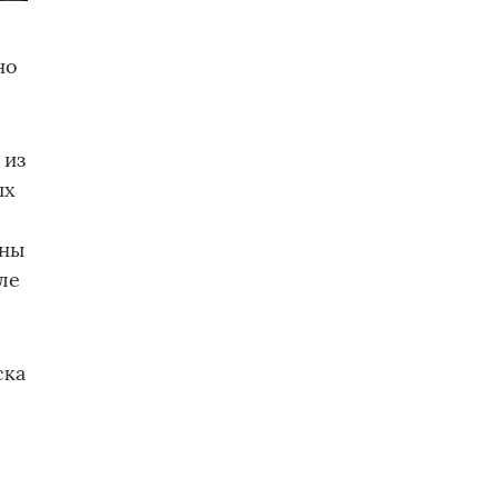
но
 из
ых
аны
ле
ска