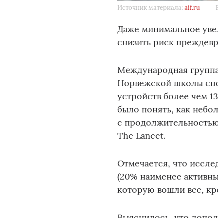
Источник материала:
aif.ru
Даже минимальное уве
снизить риск преждевр
Международная группа
Норвежской школы спо
устройств более чем 1
было понять, как небо
с продолжительностью
The Lancet.
Отмечается, что иссле
(20% наименее активны
которую вошли все, кр
Выяснилось, что допо