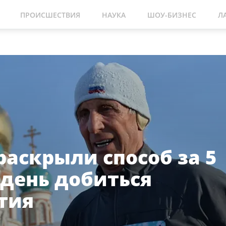
ПРОИСШЕСТВИЯ
НАУКА
ШОУ-БИЗНЕС
Л
раскрыли способ за 5
 день добиться
тия