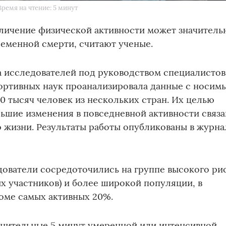
Время на чтение: 5 минут
личение физической активности может значитель
еменной смерти, считают ученые.
 исследователей под руководством специалистов
ртивных наук проанализировала данные с носим
30 тысяч человек из нескольких стран. Их целью
льшие изменения в повседневной активности связ
 жизни. Результаты работы опубликованы в журна
дователи сосредоточились на группе высокого ри
х участников) и более широкой популяции, в
оме самых активных 20%.
лнительные 5 минут умеренной или интенсивной