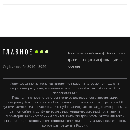
Политика обработки файлов cookie
Правила защиты информации
О
©
glavnoe.life
, 2010 - 2026
портале
Использование материалов, авторские права на которые принадлежат
сторонним ресурсам, возможно только с прямой активной ссылкой на
первоисточник.
Редакция не несет ответственности за достоверность информации,
содержащейся в рекламных объявлениях. Категория интернет-ресурса 18+
*упоминаемое в материале (статьях, публикациях, заголовках), размещённом на
данном сайте лицо (физическое лицо, юридическое лицо) признано на
территории РФ иностранным агентом и/или экстремистом (экстремистской
организацией), террористом (террористической организацией), деятельность
которых запрещена в России.