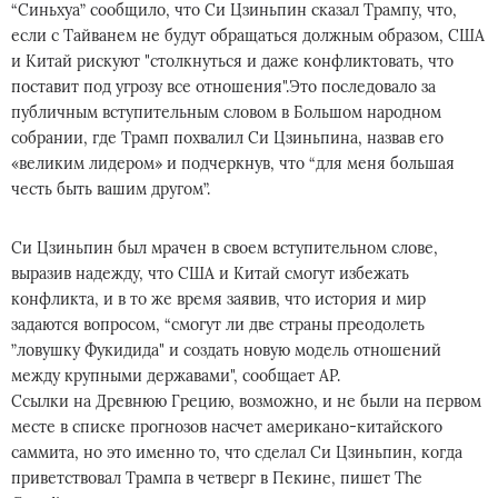
“Синьхуа” сообщило, что Си Цзиньпин сказал Трампу, что,
если с Тайванем не будут обращаться должным образом, США
и Китай рискуют "столкнуться и даже конфликтовать, что
поставит под угрозу все отношения".Это последовало за
публичным вступительным словом в Большом народном
собрании, где Трамп похвалил Си Цзиньпина, назвав его
«великим лидером» и подчеркнув, что “для меня большая
честь быть вашим другом”.
Си Цзиньпин был мрачен в своем вступительном слове,
выразив надежду, что США и Китай смогут избежать
конфликта, и в то же время заявив, что история и мир
задаются вопросом, “смогут ли две страны преодолеть
”ловушку Фукидида" и создать новую модель отношений
между крупными державами", сообщает AP.
Ссылки на Древнюю Грецию, возможно, и не были на первом
месте в списке прогнозов насчет американо-китайского
саммита, но это именно то, что сделал Си Цзиньпин, когда
приветствовал Трампа в четверг в Пекине, пишет The