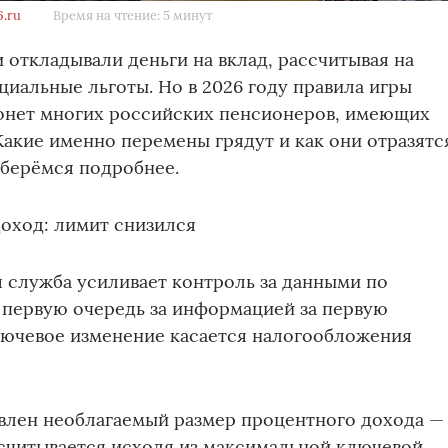
6.ru
Время на чтение: 5 минут
и откладывали деньги на вклад, рассчитывая на
циальные льготы. Но в 2026 году правила игры
ронет многих российских пенсионеров, имеющих
Какие именно перемены грядут и как они отразятс
зберёмся подробнее.
оход: лимит снизился
 служба усиливает контроль за данными по
 первую очередь за информацией за первую
лючевое изменение касается налогообложения
овлен необлагаемый размер процентного дохода —
ссчитывается исходя из максимальной ключевой