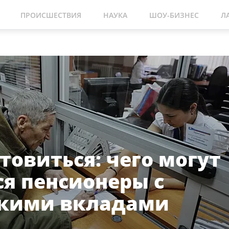
ПРОИСШЕСТВИЯ
НАУКА
ШОУ-БИЗНЕС
Л
товиться: чего могут
я пенсионеры с
скими вкладами