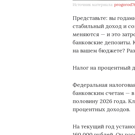
Источник материала:
progorod7
Представьте: вы годам
стабильный доход и со
меняются — и это зат
банковские депозиты. 
на вашем бюджете? Ра
Налог на процентный д
Федеральная налоговая
банковским счетам — в
половину 2026 года. К
процентных доходов.
На текущий год устан
160 000 рублей. Он ра