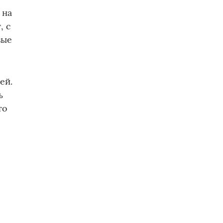
 на
, с
вые
ей.
ь
то