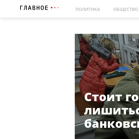
ПОЛИТИКА
ОБЩЕСТВО
Стоит го
лишитьс
банков