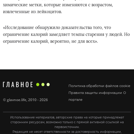
химические метки, которые изменяются с возрастом,
извлеченные из лейкоцитов.
«Исследование обнаружило доказательства того, что
ограничение калорий замедляет темпы старения у людей. Но
ограничение калорий, вероятно, не для всех».
Политика обработки файлов cookie
Правила защиты информации
О
©
glavnoe.life
, 2010 - 2026
портале
Использование материалов, авторские права на которые принадлежат
сторонним ресурсам, возможно только с прямой активной ссылкой на
первоисточник.
Редакция не несет ответственности за достоверность информации,